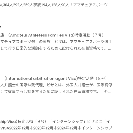
が求められます。年齢要件とは１８歳以上であることが求められま
る必要はなく、日常会話ができる共通言語であれば良いのです。報
ーストリアハンガリースペインアルゼンチンチリアイスランドチェ
、その者の転居後引き続きその者又はその者が本邦に転居する前に
末本人304人292人259人家族194人128人90人「アマチュアスポーツ選
な書類は家事使用人ビザの必要書類に記載しています。お問合せフ
て支払う報酬は、月額２０万円以上であることが求められます。年
ウルグアイフィンランドラトビアルクセンブルクマルタ「ワーキン
れている者であって、当該高度専門職外国人の負担においてその者
大会その他の国際的な競技会に出場したことがある者で日本のアマ
制】で、あなたのビザ申請を全力でサポートいたします。メッセー
す。「家事使用人」ビザを申請するために必要な書類は家事使用人
か月です。「ワーキングホリデー」ビザは、本国にある日本大使館
の来日する前に継続して 1 年以上雇用されていない場合や、来日
に月額２５万円以上の報酬を受けることとして本邦の公私の機関に
7-0958受付時間10：00～19：00（定休日 土日祝祭日）当事務所
ォーム当事務所は【着手金０円・完全成功報酬制】で、あなたのビ
に日本にいる間に「ワーキングホリデー」へ在留資格変更はできま
「家事使用人（入国帯同型）」の要件に該当しませんので注意が必
チュアスポーツの選手としての活動をするために設けられた在留資
ビザ申請を全力でサポートいたします。
ザ
時間いつでも送信して大丈夫です。03-5937-0958受付時間
労系の在留資格へ変更は、認められない場合と認められる場合があ
語により日常会話を行うことができること。つまり、雇い主たる外
手」ビザができた背景には、日本のアマチュアスポーツ界のレベル
務所は【着手金0円・完全成功報酬制】で、あなたのビザ申請を全力で
teur Athletess Families Visa)特定活動（７号）
活動「ワーキングホリデー」ビザに該当する活動とは、日本文化及
とが求められます。ただし、母国語である必要はなく、日常会話が
マチュアスポーツ選手」ビザを持っている外国人が従事することが
アマチュアスポーツ選手の家族」ビザは、アマチュアスポーツ選手
ため本邦において一定期間の休暇を過ごす活動上記の活動をするた
とは雇い主としてその家事使用人に対して支払う報酬は、月額２０
機関のために行うアマチュアスポーツの選手としての活動に限定さ
として行う日常的な活動をするために設けられた在留資格です。
報酬を受ける活動です。ただし風俗営業活動はできません。ワーキ
とは１８歳以上であることが求められます。雇用主と同時期に日本
当する活動「アマチュアスポーツ選手」ビザの活動できる内容は、
する活動特定活動（７号） 「アマチュアスポーツ選手の家族」ビ
大使館で発給された査証を前提に許可されます。よって、仮に日本
外国人に個人的に使用人として雇用されていた者であって、当該高
。オリンピック大会、世界選手権大会その他の国際的な競技会に出
ます。告示６号に規定する活動を指定されて在留する者の扶養を受
をしたとしても、「在留資格変更許可申請」をすることはできませ
日本から出国することが予定されている必要があります。雇用主と
ツの振興及び水準の向上等のために月額２５万円以上の報酬を受け
活動（７号）】特定活動告示7号ビザは、アマチュアスポーツ選
請をする必要があります。ワーキングホリデービザの発給要件上記
国するまでに継続して１年以上高度専門職外国人に個人的使用人と
のが、その機関のために行うアマチュアスポーツの選手としての活
。「日常的な活動」には教育機関において教育を受ける活動等も含
発給されます。国・地域によって発給要件が違いますが、おおむね
き続き雇用する場合、または転居する前に同居していた親族に個人
ュアとは、収入や報酬を伴うプロとしてのスポーツ活動ではなく、
ational arbitration agent Visa)特定活動（８号）
酬を受ける活動は含まれないです。アマチュアスポーツ選手に扶養
の国民・住民であること。一定期間相手国・地域において主として
当該高度専門職外国人の負担においてその者とともに日本から出国
す。アマチュアスポーツ選手の経歴等とはオリンピック大会、世界
国人弁護士の国際仲裁代理」ビザとは、外国人弁護士が、国際調停
を受ける者とは、次の者になります。配偶者子「配偶者」には、内
の年齢が１８歳以上３０歳以下であること（※オーストラリア、カ
家事使用人」ビザを申請するために必要な書類は家事使用人ビザの
ことがある者です。「アマチュアスポーツ選手」ビザは、高度な技
受けて従事する活動をするために設けられた在留資格です。「外国
した者及び養子も含まれます。「アマチュアスポーツ選手の家族」
以上２５歳以下ですが、各々の政府当局が認める場合は３０歳以下
当事務所は【着手金０円・完全成功報酬制】で、あなたのビザ申請
て世界的規模の競技大会やアジア大会などの地域又は大陸規模の競
事業主体性のない個人などとの契約に基づき国際仲裁代理を行うこ
スポーツ選手の家族ビザの必要書類に記載しています。お問合せフ
では１８歳以上２６歳以下の方が申請可能）。子又は被扶養者を同
つでも送信して大丈夫です。03-5937-0958受付時間10：00～
例えば、２国間の競技大会又は特定国間の親善競技会は含まれませ
加された在留資格です。「外国人弁護士の国際仲裁代理」ビザの在
制】で、あなたのビザ申請を全力でサポートいたします。メッセー
又は航空券等を購入するための資金）を所持すること。滞在の当初
手金0円・完全成功報酬制】で、あなたのビザ申請を全力でサポート
機関が、「アマチュアスポーツ選手」ビザの活動の指定を受ける外
技術・人文知識・国際業務」ビザの対象となるのは、国際仲裁事件
7-0958受付時間10：00～19：00（定休日 土日祝祭日）当事務所
持すること。健康であること。以前にワーキング・ホリデー・査証
私の機関と雇用契約を結ぶ必要があります。アマチュアスポーツ選
に係る業務を、「日本の公私の機関」との契約に基づいて行う場合
ビザ申請を全力でサポートいたします。
を除く）。「ワーキングホリデー」ビザの発給は、各国にある最寄
ship Visa)特定活動（９号）「インターンシップ」ビザとは「イ
行」ビザの在留資格に該当する活動は、興行の形態で行われるスポ
かない場合は、特定活動告示８号の「外国人弁護士の国際仲裁代
Q 他の在留資格からワーキングホリデービザへ変更できますか？
2022年12月末2023年12月末2024年12月末インターンシップ
ツ選手が報酬を得て行う場合が該当する点で、「アマチュアスポー
従事することが必要になります。「外国人弁護士の国際仲裁代理」