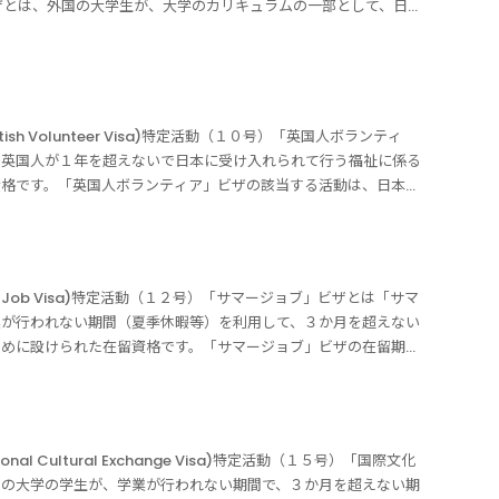
本大使館等で発給されるのが前提のビザです。たとえ在留中にワー
ップ」ビザとは、外国の大学生が、大学のカリキュラムの一部として、日本
６号）アマチュアスポーツ選手ビザと「興行」ビザとの違い日本の
代理」ビザの該当する活動は、次の通り規定されています。外国弁
付されたとしても、変更許可はできません。お問合せフォーム当事
活動をするために設けられた在留資格です。「インターンシップ」
行わせるために、外国人と契約したことや、日本の公私の機関がス
昭和６１年法律第６６号）第９８条に規定する国際仲裁事件の手続
たのビザ申請を全力でサポートいたします。メッセージは24時間
する場合は、「文化活動」ビザまたは「短期滞在」ビザに該当して
」ビザに該当します。興行の目的ではなく、自社の宣伝や技術を競
る業務に報酬を受けて従事する活動（本邦の公私の機関との契約に
受付時間10：00～19：00（定休日 土日祝祭日）当事務所は【着手金0
酬」をうける場合にあっては、特定活動（９号）の「インターンシ
国人と契約した場合は、「特定活動」（告示６号）の「アマチュア
）】「外国人弁護士の国際仲裁代理」ビザの該当する活動とは「外
力でサポートいたします。
ンターンシップ」ビザは、一般的に「学生が在学中に自らの専攻、
アスポーツ選手」ビザを申請するために必要な書類はアマチュアス
依頼主が外国にあるもではく、かつ「本邦の公私の機関」に該当し
」として想定されていました。しかし、昨今十分な指導体制がない
お問合せフォーム当事務所は【着手金０円・完全成功報酬制】で、
h Volunteer Visa)特定活動（１０号）「英国人ボランティ
弁護士」が日本に入国して在留し仲裁代理活動ができる在留資格で
インターンシップ生を受け入れる事例が散見されるようになりまし
セージは24時間いつでも送信して大丈夫です。03-5937-0958
、英国人が１年を超えないで日本に受け入れられて行う福祉に係る
の公私の機関」に該当しない場合特許関係に関する国際仲裁代理を
環です。したがって、外国の大学において専攻している科目と関連
日）当事務所は【着手金0円・完全成功報酬制】で、あなたのビザ申請
資格です。「英国人ボランティア」ビザの該当する活動は、日本に
契約した場合などは、「外国人弁護士の国際仲裁代理」ビザに該当
ターンシップ先での業務内容は、一定の知識・技術等を身につける
ですることです。「英国人ボランティア」ビザの在留期間は１年を
問わず）である場合依頼主が海外にいる場合は、日本で報酬を受け
められる知識や教養の向上に資するとは認められないような、同一
ザからの他の在留資格に変更することは、原則認められません。た
該当することになります。依頼主が「本邦の公私の機関」である場
は認められません。「インターンシップ」ビザの在留期間は、予定
など「身分関係」を理由とする場合は許可される可能性がありま
問わず）である場合には、「技術・人文知識・国際業務」ビザに該
更新は認められません）です。予定する活動期間が６月以内の場合
動「英国人ボランティア」ビザの該当する活動は、次の通り規定さ
、「外国において法律事務を行うことを職務とする者で弁護士に相
 Job Visa)特定活動（１２号）「サマージョブ」ビザとは「サマ
」ビザに該当する活動「インターンシップ」ビザに該当する活動
び北部アイルランド連合王国政府に対するボランティア査証に関す
だし、外弁法第５８条の２にある「外国弁護士」には、外国法務事
業が行われない期間（夏季休暇等）を利用して、３か月を超えない
学生（卒業又は修了をした者に対して学位の授与される教育課程に
年を超えない期間、国若しくは地方公共団体の機関、日本赤十字
ん。「外国人弁護士の国際仲裁代理」の在留資格が決定されるため
ために設けられた在留資格です。「サマージョブ」ビザの在留期間
する者を除く。）に限る。）が、当該教育課程の一部として、当該
福祉法（昭和２６年法律第４５号）第２２条に規定する社会福祉法
おいて弁護士としての資格を有することを証明する文書国際仲裁代
で、かつ、３月を超えない期間です。「サマージョブ」ビザに該
該機関から報酬を受けて、１年を超えない期間で、かつ、通算し
７号）第２条第２項に規定する特定非営利活動法人又は独立行政法
、または受任したことを証明する委任契約書など依頼主が事業を営
動は、次の通り規定されています。 外国の大学の学生（卒業又は
間内当該機関の業務に従事する活動【特定活動（９号）】「インタ
第１項に規定する独立行政法人に受け入れられて行う福祉に係るボ
お問合せフォーム当事務所は【着手金０円・完全成功報酬制】で、
程に在籍する者（通信による教育を行う課程に在籍する者を除
学の学生が対象です。具体的には、卒業又は修了した者に対して学
人ボランティア」ビザの該当する活動は、福祉に係るボランティア
セージは24時間いつでも送信して大丈夫です。03-5937-0958
の就業に資するものとして、当該大学と本邦の公私の機関との間の
す。学位の授与される教育課程であれば、短期大学、大学院も対象
える活動は認められません。よって「在留期間更新許可申請」は、
日）当事務所は【着手金0円・完全成功報酬制】で、あなたのビザ申請
al Cultural Exchange Visa)特定活動（１５号）「国際文化
学における当該者に対する授業が行われない期間で、かつ、３月
程に在籍する者を除きます。日本の公私の機関の業務するのは、外
となる者とは英国人ボランティアの対象となる者とは、日本国政府
国の大学の学生が、学業が行われない期間で、３か月を超えない期
の業務に従事する活動【特定活動（１２号）】「サマージョブ」ビ
、学生が在籍する大学と日本の公私の機関との契約に基づいて行う