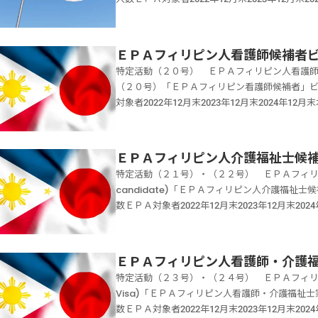
けて、小学校、高等学校、中等教育学校、特別
いて日本国側は、社団法人国際厚生事業団（JIC
人数を超える場合であっても、適正にインター
件を満たす病院・施設等で看護師候補者として
報酬制】で、あなたのビザ申請を全力でサポート
ＰＡインドネシア人看護師・介護福祉士家族」
講義を行う必要があります。「国際文化交流」
インドネシアの政府関係機関が送り出しの調整
「インターンシップ」ビザを申請するために必
家資格取得後は引き続き日本において就労する
03-5937-0958受付時間10：00～19：0
を受ける配偶者または子として日常的な活動を
記載しています。お問合せフォーム当事務所は
ドネシア看護師は、在宅看護サービスに従事す
問合せフォーム当事務所は【着手金０円・完全
とＥＰＡインドネシア人看護師は、在宅看護サ
たのビザ申請を全力でサポートいたします。
人看護師・介護福祉士家族」ビザは、ＥＰＡイ
ポートいたします。メッセージは24時間いつでも送信し
いては、訪問系介護サービスに従事することは
ＥＰＡフィリピン人看護師候補者
メッセージは24時間いつでも送信して大丈夫です。03
Ａ看護師等（フィリピン人・ベトナム人就学介
ります。特定活動（１８号）ＥＰＡインドネシ
00（定休日 土日祝祭日）当事務所は【着手金
士は訪問系介護サービスに従事することができ
当事務所は【着手金0円・完全成功報酬制】で、
特定活動（２０号） ＥＰＡフィリピン人看護師候補者 (EPA
ていることまあ同じ病院・施設等で同様の業務
ンドネシア人看護師と同居し、その扶養を受け
します。
考慮して、年度ごとに受け入れ枠（年間の最大
（２０号）「ＥＰＡフィリピン看護師候補者」
シア人看護師候補者」ビザの滞在期間インドネ
資格になります。「ＥＰＡインドネシア人看護
ためには次の両方の要件を満たすインドネシア
対象者2022年12月末2023年12月末2024年12月末
最大２回受けることが可能。その間に看護師国
なります。家族を日本に呼ぶには、看護師とし
格を与えられた者であることa インドネシア人
ピン人看護師候補者」ビザは、一定の要件を満
人看護師候補者」ビザを申請するために必要な書
を日本に呼ぶことはできません。「ＥＰＡイン
として在留の後本邦の公私の機関との契約に基
定の適用を受けるフィリピン看護師候補者とし
ます。お問合せフォーム当事務所は【着手金０
あります。インドネシア人看護師と同居インド
ＰＡインドネシア人介護福祉士候補者」ビザの
を受け、国家資格取得後は引き続き日本におい
します。メッセージは24時間いつでも送信して大丈夫で
活動配偶者には、内縁者や同性婚は認められま
ＥＰＡフィリピン人介護福祉士候
の要件を満たす者が、一定の要件を満たす病院
看護師候補者」ビザの在留期間は、看護師およ
祝祭日）当事務所は【着手金0円・完全成功報酬
のは、日本の国家資格を取得し、ＥＰＡ看護師
特定活動（２１号）・（２２号） ＥＰＡフィリピン人介護
護福祉士候補者として就労しながら、介護福祉
看護師候補者」ビザは、平成２０年１２月１１日
師候補者では、扶養者になれません。特定活動
candidate)「ＥＰＡフィリピン人介護福
続き日本において就労することを目的するため
協定」（日比ＥＰＡ）発効したのを機に創設され
シア人介護福祉士家族」ビザは、インドネシア
数ＥＰＡ対象者2022年12月末2023年12月末2024年
補者」ビザの滞在期間インドネシア介護福祉士
いて日本国側は、社団法人国際厚生事業団（JIC
を日本に呼ぶには、介護福祉士としての活動を
Ａフィリピン人介護福祉士候補者」ビザは、一
ることが可能。その間に介護福祉士国家試験を
ィリピンの政府関係機関が送り出しの調整機関
に呼ぶことはできません。「ＥＰＡインドネシ
の経済連携協定の適用を受けるフィリピン人介
るためには３年の実務経験が必要です。そのため
人看護師は、在宅看護サービスに従事すること
ります。インドネシア人介護福祉士と同居イン
格を取得するための研修を受け、国家資格取得
ＥＰＡ看護師等（フィリピン人・ベトナム人就
訪問系介護サービスに従事することはできませ
ＥＰＡフィリピン人看護師・介護
常的な活動配偶者には、内縁者や同性婚は認め
す。「ＥＰＡフィリピン人介護福祉士候補者」
結していることまあ同じ病院・施設等で同様の
護サービスに従事することができます。日比Ｅ
特定活動（２３号）・（２４号） ＥＰＡフィリピン人看護
なれるのは、日本の国家資格を取得し、ＥＰＡ
年になります。「ＥＰＡフィリピン人介護福祉士
ドネシア人介護福祉士候補者」ビザを申請するた
修了することによって介護福祉士の国家資格を
Visa)「ＥＰＡフィリピン人看護師・介護福
ＥＰＡ介護福祉士候補者では、扶養者になれま
する日本国とフィリピン共和国との間の協定」
に記載しています。お問合せフォーム当事務所
け入れは、国内労働市場への影響を考慮して、
数ＥＰＡ対象者2022年12月末2023年12月末2024年
請するために必要な書類は「ＥＰＡインドネシ
の枠組みによるフィリピン人の受入れについて日本
サポートいたします。メッセージは24時間いつでも送信