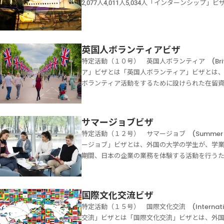
ワーキングホリデービザは相手国の所在する日
2,077人4,011人5,034人「インターンシ
ツ選手」ビザと違います。「特定活動」（告示
ビザの該当する活動「外国人弁護士の国際仲裁
キングホリデービザの在留資格認定証明書が交
の企業等において報酬を受けながら実習を行う
公私の機関がプロ選手としてスポーツの試合を
護士による法律事務の取扱い等に関する法律（
務所は【着手金０円・完全成功報酬制】で、あな
ビザは元来、インターンシップに従事しようと
ポーツの試合を事業として行う場合は、「興行
等及び国際調停事件の手続についての代理に係
いつでも送信して大丈夫です。03-5937-0958
いましたが、平成１１年の告示施行以降は「報
う目的でスポーツの試合に参加させるために外
基づいて行うものを除く。）【特定活動（８号
円・完全成功報酬制】で、あなたのビザ申請を全
ップ」ビザに該当することになりました。「イ
英国人ボランティアビザ
スポーツ選手」ビザに該当します。「アマチュ
国人弁護士の国際仲裁代理」ビザのは、例えば
将来のキャリアに関連した就業体験を行うこと
ポーツ選手ビザの必要書類に記載しています。
特定活動（１０号） 英国人ボランティア (Britis
ない単なる「一個人」と契約した場合、「外国
まま、安価な労働力の確保の手段として多数の
あなたのビザ申請を全力でサポートいたします。メッ
ア」ビザとは「英国人ボランティア」ビザとは
す。依頼主が外国にあるもではく、かつ「本邦
た。「インターンシップ」ビザは大学教育の一
受付時間10：00～19：00（定休日 土日祝祭
ボランティア活動をするために設けられた在留
行わせるために、単なる一個人が外国弁護士と
する業務に従事することが求められます。イン
を全力でサポートいたします。
おいて１年を超えない期間、福祉活動を無報酬
します。依頼主が外国にあるもの（企業・個人
ことが可能な活動である必要です。大学生に求
超えない期間です。「英国人ボランティア」ビ
る活動に当たらないので、「短期滞在」ビザに
の作業の反復に主として従事するものについて
だし、「人道上やむを得ない」場合や婚姻した
合依頼主が日本にある公私の機関（企業・個人
サマージョブビザ
する活動期間が６月以上の場合は、「１年」（
す。「英国人ボランティア」ビザの該当する活
当します。「外国弁護士」とは外国弁護士とは
特定活動（１２号） サマージョブ (Summer
は、「６月」になります。「インターンシップ
れています。日本国政府のグレートブリテン及
当するもの」（外弁法第２条第２号）です。た
ージョブ」ビザとは、外国の大学の学生が、学
は、次の通り規定されています。外国の大学の
る口上書の適用を受ける者が、本邦において１
務弁護士としての承認を受けた者は含まれませ
期間、日本の企業の業務を体験する活動を行う
在籍する者（通信による教育を行う課程に在籍
社、公益社団法人若しくは公益財団法人、社会
には、次の立証資料が必要になります。外国に
は、申請人の外国の大学の授業が行われない期間
大学と本邦の公私の機関との間の契約に基づき当
人、特定非営利活動促進法（平成１０年法律第
理または国際調停代理を外国において依頼され
当する活動「サマージョブ」ビザの該当する活
て当該大学の修業年限の２分の１を超えない期
人通則法（平成１１年法律第１０３号）第２条
む場合には、その事業内容を明らかにする資料
修了をした者に対して学位の授与される教育課
ーンシップ」ビザの対象となる者とは外国の大
ランティア活動【特定活動（１０号）】「英国
国際文化交流ビザ
あなたのビザ申請を全力でサポートいたします。メッ
く。）に限る。）が、その学業の遂行及び将来
位の授与される教育課程に在籍する者に限りま
活動です。英国人ボランティアは「１年」を超
受付時間10：00～19：00（定休日 土日祝祭
特定活動（１５号） 国際文化交流 (Internation
契約に基づき当該機関から報酬を受けて、当該大
になります。ただし、通信による教育を行う課
不許可になります。英国人ボランティアの対象
を全力でサポートいたします。
交流」ビザとは「国際文化交流」ビザとは、外
を超えない期間内当該大学が指定した当該機関
国の大学の学生になりますが、従事する活動は