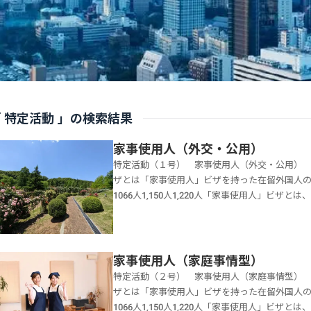
 特定活動 」の検索結果
家事使用人（外交・公用）
特定活動（１号） 家事使用人（外交・公用） (Hou
ザとは「家事使用人」ビザを持った在留外国人の人数VI
1066人1,150人1,220人「家事使用人」
きる個人的使用として、雇用された１８歳以上
資格です。外国人の家事使用人を雇いたいのだけ
世話をするものが、事情がよくわかっている者
「家事使用人」ビザです。しかし、家事使用人
家事使用人（家庭事情型）
注意が必要です。「家事使用人」ビザには次の
特定活動（２号） 家事使用人（家庭事情型） (Hou
定活動（２号）家庭事情型として「高度専門職
ザとは「家事使用人」ビザを持った在留外国人の人数 V
（２号の２)入国帯同型として「高度専門職」の
1066人1,150人1,220人「家事使用人」