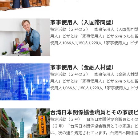
ります。「家事使用人」ビザの在留期間は、原則
きる個人的使用として、雇用された１８歳以上
になります。家事使用人（外交・公用）ビザの
資格です。外国人の家事使用人を雇いたいのだけ
特定活動告示で、次のように定められています
世話をするものが、事情がよくわかっている者
家事使用人（入国帯同型）
会話を行うことができる個人的使用人として雇
「家事使用人」ビザです。しかし、家事使用人
特定活動（２号の２） 家事使用人（入国帯同型） (H
活動【特定活動（１号）】「家事使用人（外交
注意が必要です。「家事使用人」ビザには次の
用人」ビザとは「家事使用人」ビザを持った在留外国人の
国政府の公務に従事する外国人の家事に従事す
定活動（２号）家庭事情型として「高度専門職
使用人1066人1,150人1,220人「家事使
できる活動は、雇用主たる外国人の家事に従事
（２号の２)入国帯同型として「高度専門職」の
とができる個人的使用として、雇用された１８
は報酬を受ける活動に従事することはできませ
ります。「家事使用人」ビザの在留期間は、原則
た在留資格です。外国人の家事使用人を雇いたい
「外交」ビザの家事使用人「公用」ビザの家事
になります。家事使用人（家庭事情型）家事使
回りの世話をするものが、事情がよくわかって
留資格等は次の通りです。【別表第１】日本国
変更は、ある程度認められます。家事使用人（
家事使用人（金融人材型）
告示の「家事使用人」ビザです。しかし、家事
と同様の特権及び免除を受ける者申請人以外に
は、特定活動（２号）で、「高度専門職」外国
特定活動（２号の３） 家事使用人（金融人材型） (H
ころの注意が必要です。「家事使用人」ビザに
際機関の公務に従事する者（外交官及び領事官
国人である雇用主の家事に従事する活動をする
用人」ビザとは「家事使用人」ビザを持った在留外国人の
用人特定活動（２号）家庭事情型として「高度
協会の本邦の事務所の代表又は副代表申請人以
る外国人の家事に従事するものに限定され、こ
使用人1,066人1,150人1,220人「家事使
活動（２号の２)入国帯同型として「高度専門職
請人以外に家事使用人を雇用していない少佐以
事することはできません。別表第２に掲げる外
とができる個人的使用として、雇用された１８
があります。「家事使用人」ビザの在留期間は、
保障条約第６条に基づく施設及び区域並びに日
る個人的使用人として雇用された１８歳以上の
た在留資格です。外国人の家事使用人を雇いたい
か月になります。家事使用人（入国帯同型）ビ
号）第１条（a）に規定する合衆国 軍隊の構成
した外国人の家事に従事する活動【特定活動（
回りの世話をするものが、事情がよくわかって
（２号の２）で、申請人以外に家事使用人を雇
台湾日本関係協会職員とその家族
年条約第１２号）第１条（e）に規定する国際連
門職外国人で、申請の時点において、１３歳未
告示の「家事使用人」ビザです。しかし、家事
は後日に入国し、その雇用主の家事に従事する
（外交・公用）の要件は次の通りです。年齢が
特定活動（３号） 台湾日本関係協会職員とその家族 (Taiw
者を有し、かつ、世帯年収が１０００万円以上
ころの注意が必要です。「家事使用人」ビザに
雇用主たる外国人の家事に従事するものに限定
ていること雇用主が【別表１】の➊から➏まで
（３号）「台湾日本関係協会職員とその家族」
表第１の２の表の「経営・管理」の在留資格を
用人特定活動（２号）家庭事情型として「高度
活動に従事することはできません。「家事使用
のいずれかに該当する場合は、申請人以外に家
は、次の通り規定されています。台湾日本関係
の時点において、１３歳未満の子又は病気等に
活動（２号の２)入国帯同型として「高度専門職
の一つである「高度人材の家事使用人の帯同」