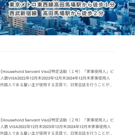
sehold Servant Visa)特定活動（１号）「家事使用人」ビ
SA2022年12月末2023年12月末2024年12月末家事使用人
ビザとは、外国人である雇い主が使用する言語で、日常会話を行うことがで
の者が、雇用主の家事に従事する活動をするために設けられた在留
れど、どういったビザなの？とたまに質問がきます。身の回りの
を雇いたいというニーズにこたえるべく、誕生した特定活動告示の
の問題というより、雇用主の問題になるビザなので細かいところの
４つの種類があります。特定活動（１号）外交官等の家事使用人特
sehold Servant Visa)特定活動（２号）「家事使用人」ビ
」、「経営・管理」、「法律・会計業務」の家事使用人特定活動
ISA2022年12月末2023年12月末2024年12月末家事使用人
家事使用人特定活動（２号の３）高度金融人材の家事使用人があ
ビザとは、外国人である雇い主が使用する言語で、日常会話を行うことがで