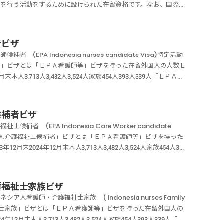
王国政府に対するボランティア査証に関する口上書の適用を受ける
義を行う活動をするために設けられた在留資格です。なお、国際文
対象となる者は、外国の大学の学生です。卒業又は修了をした者に
の公私の機関との間の契約」とは外国の大学と受入れ機関となる本
適用を受ける者」とは、具体的には、次のいずれにも適合する者で
限りません。「国際文化交流」ビザの該当する活動は以下の通りで
に限られます。※通信による教育を行う課程に在籍する者は対象に
れに係る契約を締結することが必要です。またインターンシップ生
日から１年を超えない期間滞在すること非営利の福祉の活動を予定
する国際文化交流を目的とした事業に参加し日本の公私の機関との
ーンシップ」ビザと違い、外国人が在籍する外国の大学の教育課程
す。「インターンシップ」ビザの滞在期間外国人が在籍する外国の
活動すること配偶者又は子を同伴しない者であること有効な旅券及
中学校、高校などにおいて国際文化交流に係る講義を行う「国際文
は要件となっていません。つまり、所属する大学の単位の取得に関
者ビザ
です。１年を超えない期間で、かつ、通算して当該大学の修業年
購入するための十分な資金を所持していること滞在期間中に生計を
の授業が行われない期間で、かつ、３月を超えない期間です。
です。「サマージョブ」ビザの滞在期間外国の大学において、授業
要です。「インターンシップ」ビザの活動とは外国の大学の教育課
PA Indonesia nurses candidate Visa)特定活動
滞在終了時に日本から出国する意図があること健康であること英国
化交流」ビザの該当する活動は、次の通り規定されています。 外
になります。「サマージョブ」ビザの活動内容「サマージョブ」ビ
関との契約により、当該機関から「報酬」をうけて業務に従事する
者」ビザとは「ＥＰＡ看護師等」ビザを持った在留外国人の人数Ｅ
場合たとえ英国の資格を持っている者であっても、日本の免許を
学位の授与される教育課程に在籍する者（通信による教育を行う課
るものとして、本国の大学と日本の公私の機関との契約に基づい
より安価な労働力の供給手段として悪用されることのないような活
月末本人3,713人3,482人3,524人家族454人393人339人「ＥＰＡイ
行うことが認められない行為は、認められません。「一定の受入機
第４に掲げる要件のいずれにも該当する地方公共団体が実施する国
が指定した業務に従事する内容になります。外国の大学の夏季休
」ビザの要件とはインターンシップ制度が、安価な労働力の供給源
件を満たす者が、一定の要件を満たす病院・施設等で二国間の経済
の機関とは、次のいずれかの機関になります。日本国または地方公
公私の機関との契約に基づき当該機関から報酬を受けて、当該大学
を得ながら日本にある公私の期間の業務に従事する活動をするため
た。①他の法令などにより別途要件が定められている場合法律上資
候補者として就労又は就学しながら、看護師の国家資格を取得する
祉法人特定非営利活動法人公益社団法人公益財団法人「無報酬にて
で、かつ、３月を超えない期間内、本邦の小学校（義務教育学校の
請人の休暇の期間を証する資料外国の大学と日本の公私の機関との
は、インターンシップ生が該当する資格があることが求められま
日本において就労するために設けられた在留資格です。在留期間
りますが、日常生活に必要な実費弁償として支払われる費用につい
後期課程を含む。）、高等学校、中等教育学校、特別支援学校、専
候補者ビザ
」ビザを申請するために必要な書類はサマージョブビザの必要書類
は、「看護師」の国家資格があることが求められます。②介護業務
になります。「ＥＰＡインドネシア人看護師候補者」ビザは、平成
は報酬に含まれません。住居費食費交通費などまたまったく費用を
係る講義を行う活動【特定活動（１５号）】国際文化交流に係る講
(EPA Indonesia Care Worker candidate
は【着手金０円・完全成功報酬制】で、あなたのビザ申請を全力で
インターンシップをする場合は、介護職種の第１号技能実習にあた
国とインドネシア共和国との間の協定」（日尼ＥＰＡ）が発効した
すので、実費として支払われる諸手当以外に小遣いが支払われる場
。「国際文化交流」ビザの対象となる者とは「国際文化交流」ビザ
シア人介護福祉士候補者」ビザとは「ＥＰＡ看護師等」ビザを持った
して大丈夫です。03-5937-0958受付時間10：00～19：
日本語能力試験はＮ４相当以上の日本語能力が求められます。受入
みによるインドネシア人の受入れについて日本国側は、社団法人国
ら、問題ありません。「配偶者又は子を同伴しない者であること」とは配
業又は修了した者に対して学位の授与される教育課程に在籍する者
月末2024年12月末本人3,713人3,482人3,524人家族454人393
0円・完全成功報酬制】で、あなたのビザ申請を全力でサポートいた
所ごとに１名以上の介護福祉士の資格を有する指導員が配置され、
関となります。インドネシア国側は、インドネシアの政府関係機関
場合を除きます。「有効な旅券及び帰国のための旅行切符又はこの
籍する者は対象になりません。「国際文化交流」ビザの活動期間当
補者」ビザは、一定の要件を満たす者が、一定の要件を満たす病
配置していることが求められます。インターンシップ生を単独で介
の枠組みの受け入れは、国内労働市場への影響を考慮して、年度ご
していること」とは英国人ボランティアは「１年」を超える活動は
れない期間で、かつ、３月を超えない期間内です。「国際文化交
けるインドネシア人介護福祉士候補者として就労又は就学しなが
ターンシップは、教育課程の一部として実施されますので、インタ
られています。インドネシア人看護師となるためには次の両方の要
らいの資金を持っていることが求められます。「滞在期間中に生計
れにも該当する地方公共団体が実施する国際文化交流を目的とした
修を受け、国家資格取得後は引き続き日本において就労するために
る程度求められますが、関連性については要件となっていません。
す。次のいずれかの期間に看護師としての資格を与えられた者であ
護福祉士家族ビザ
と」とはボランティアで滞在することが求められるので、生活費程
その在留期間中の住居の提供その他必要な支援を行う体制を整備し
祉士の候補者は１年になります。「ＥＰＡインドネシア人介護福祉
の一部とし評価されるのかが明らかであればよい程度です。④必要
留中の間b インドネシア人看護師候補者として在留の後本邦の
滞在終了時に日本から出国する意図があること」とは英国人ボラン
護師・介護福祉士家族 ( Indonesia nurses Family
分な管理を行う体制を整備していること。当該事業において当該者
済上の連携に関する日本国とインドネシア共和国との間の協定」
の契約書の写しが必要です。その他の資料は、ガイドラインに規定
業務に従事しようとするものであること「ＥＰＡインドネシア人看
んので、帰国する予定が求められます。「健康であること」とはボ
福祉士家族」ビザとは「ＥＰＡ看護師等」ビザを持った在留外国人の
ていること。そして、日本の公私の機関との契約し、「報酬」を受
在留資格です。ＥＰＡの枠組みによるインドネシア人の受入れにつ
をすればよい。⑤受け入れ人数枠についてガイドラインに規定する
シア人看護師候補者」ビザは、一定の要件を満たす者が、一定の要
は当然です。お問合せフォーム当事務所は【着手金０円・完全成功
年12月末本人3,713人3,482人3,524人家族454人393人339人「Ｅ