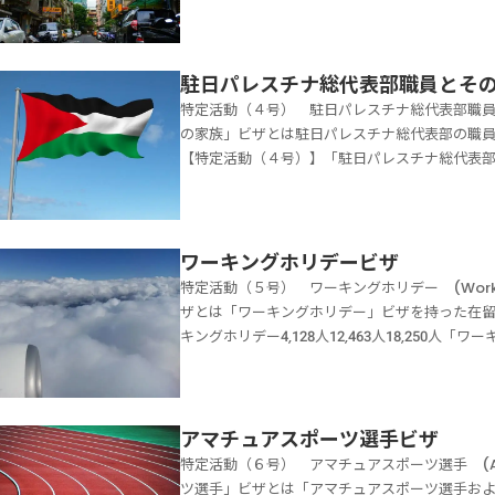
と当該外国人が使用する言語とは雇い主たる外
族の構成員としての活動【特定活動（３号）】
（３） 申請人以外に家事使用人を雇用してい
があります。「家事使用人」ビザの在留期間は、
「家事使用人（家庭事情型）」と比べて、年収
ただし、母国語である必要はなく、日常会話が
本関係協会職員とその家族」ビザとは、台湾日
在留する事務所の長又はこれに準ずる地位にあ
か月になります。家事使用人（金融人材型）ビ
の要件が荷重されています。ただし、「家事使
るために必要な書類は家事使用人ビザの必要書
する家族の構成員としての活動をするために設
常の家事に従事することができない配偶者を有
引法第２８号第２項に規定する第二種金融商品
地位にあること、雇用主に１３歳未満の子また
完全成功報酬制】で、あなたのビザ申請を全力で
に限り収入を伴う事業を運営する活動または報
駐日パレスチナ総代表部職員とそ
主」の要件は、次の通りです。申請の時点にお
規定する投資運用業に係る業務に従事している
点で要件が緩和されています。 申請人以外に
夫です。03-5937-0958受付時間10：00～
の家族は、「家族滞在」と範囲が同じです。よ
有する※申請人以外に家事使用人を雇用してい
特定活動（４号） 駐日パレスチナ総代表部職
す。家事使用人（金融人材型）は、家庭事情型
留資格をもって在留する外国人（以下「高度専門
で、あなたのビザ申請を全力でサポートいたしま
該当しません。「台湾日本関係協会職員とその
円以上が必要になります。※「経営・管理」ビ
の家族」ビザとは駐日パレスチナ総代表部の職
べて、転居前の雇用や家庭の事情などの要件があ
該高度専門職外国人が受ける報酬の年額と、当
在期間が３年以内の場合は、３年になります。
ことが必要※「法律・会計業務」ビザを持って
【特定活動（４号）】「駐日パレスチナ総代表
人（金融人材型）の要件とは「高度専門職」の
（以下「世帯年収」という。）が１０００万円
り扱いが行われます。個人識別情報の提供免除
「家事使用人である申請人」の要件は、次の通
職員とその家族」ビザとは、駐日パレスチナ総
門職」の在留資格がある外国人であることが要
により日常会話を行うことができる個人的使用
金０円・完全成功報酬制】で、あなたのビザ申請
こと１８歳以上の者月額２０万円以上の報酬を
しての活動をするために設けられた在留資格で
商品取引業、同条３項に規定する投資助言・代
本邦に転居する場合にあっては、継続して１年
して大丈夫です。03-5937-0958受付時間10
点において」は、上陸申請の時点のことです。上
業を運営する活動または報酬を受ける活動を行
ること。② 高度専門職外国人の世帯年収がそ
職外国人と共に本邦に転居しない場合にあって
報酬制】で、あなたのビザ申請を全力でサポート
間更新許可の申請を行った時に、「雇用主」の
員」の家族は、「家族滞在」と範囲が同じです
円未満の場合は、申請人以外に家事使用人を雇
ワーキングホリデービザ
使用人として雇用され、かつ、その者の転居後
ば、その後に家庭の事情がなくなったとしても
者は該当しません。「駐日パレスチナ総代表部
用人を雇用していないまたは申請人以外に雇用
特定活動（５号） ワーキングホリデー (Workin
に個人的使用人として雇用されている者であっ
が受けれます。しかし、「雇用主」に変更があ
し、予定滞在期間が３年以内の場合は、３年に
請人」の要件は、次の通りです。雇用主が使用
ザとは「ワーキングホリデー」ビザを持った在留外国人の
国（法第２６条の規定により再入国許可を受け
「病気等により日常の家事に従事することがで
のような特別な取り扱いが行われます。個人識
額２０万円以上の報酬をもらうこと「第二種金融
キングホリデー4,128人12,463人18,25
る。）が、月額２０万円以上の報酬を受けて、
ているだけでなく、配偶者が会社等で社員とし
当事務所は【着手金０円・完全成功報酬制】で、
証券（株式や債券等）以外の有価証券の販売や
な生活様式を理解するため本邦において一定期
２】家事使用人（入国帯同型）の要件とは「高
含まれます。「事業所等の長又はこれに準ずる
時間いつでも送信して大丈夫です。03-5937-09
契約に基づき、有価証券の価値等に関して助言
を補うため必要な範囲内の報酬を受ける活動を
用人を雇用していない「高度専門職」外国人で
取締役、取締役など）にとらわれることなく、
手金0円・完全成功報酬制】で、あなたのビザ申
「投資運用業」とは、 資産運用業者等が行う投
れません。また「留学」は資格外活動許可の範
要です。「家事使用人である申請人」の要件は
か否かを総合的に判断されます。日常会話要件
います。高度専門職外国人の世帯年収１０００
は、旅行をしながら働けたり、語学の勉強をし
アマチュアスポーツ選手ビザ
ができる個人的使用人として雇用された１８歳
と。つまり、雇い主たる外国人と家事使用人が
度専門職外国人の世帯年収３０００万円以上の
されている国の外国人（年齢制限あり）のみ対
門職外国人と共に本邦に転居する場合にあって
特定活動（６号） アマチュアスポーツ選手 (Amateur Athletes Visa
る必要はなく、日常会話ができる共通言語であ
する言語により日常会話を行うことができるこ
２６年２月現在オーストラリアニュージーラン
者、当該高度専門職外国人と共に本邦に転居し
ツ選手」ビザとは「アマチュアスポーツ選手お