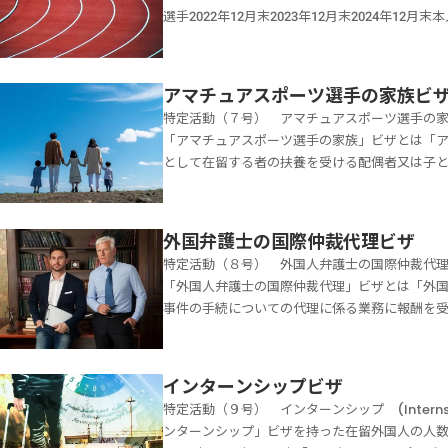
て支払う報酬は、月額２０万円以上であること
あることが求められます。ただし、母国語であ
ノルウェーポルトガルポーランドスロバキアオ
上その者に個人的使用人として雇用され、かつ
選手2022年12月末2023年12月末2024年12月
す。「家事使用人」ビザを申請するために必要
酬要件とは雇い主としてその家事使用人に対し
コリトアニアスウェーデンエストニアオランダ
同居していた親族に個人的使用人として雇用さ
手」ビザとは、オリンピック大会、世界選手権
ォーム当事務所は【着手金０円・完全成功報酬
齢要件とは１８歳以上であることが求められま
グホリデー」ビザの在留期間は、１年または６
と共に本邦から出国することが予定されているも
チュアスポーツの振興及び水準の向上等のため
ジは24時間いつでも送信して大丈夫です。03-593
ビザの必要書類に記載しています。お問合せフ
などで査証が発給されます。そのため、原則的
後に当該家事使用人の雇用を中断した場合は、
雇用されたものが、その機関のために行うアマ
は【着手金0円・完全成功報酬制】で、あなたの
アマチュアスポーツ選手の家族ビ
ザ申請を全力でサポートいたします。メッセージは24
せん。また「ワーキングホリデー」から他の就
要です。日常会話要件とは雇用主が使用する言
格です。そもそもこの「アマチュアスポーツ選
10：00～19：00（定休日 土日祝祭日）当事
特定活動（７号） アマチュアスポーツ選手の家族 (Ama
ります。「ワーキングホリデー」ビザ該当する
国人と家事使用人が、意思疎通が可能であるこ
の向上のために設けられました。そのため「ア
サポートいたします。
「アマチュアスポーツ選手の家族」ビザとは「
び日本国における一般的な生活様式を理解する
できる共通言語であれば良いのです。報酬要件
できる報酬を受ける活動の範囲は、雇用された
として在留する者の扶養を受ける配偶者又は子
めに必要な旅行資金を補うため必要な範囲内の
万円以上であることが求められます。年齢要件
れます。「アマチュアスポーツ選手」ビザに該
「アマチュアスポーツ選手の家族」ビザに該当
ングホリデー活動は、申請人の本国にある日本
に入国する場合継続して１年以上、高度専門職
特定活動告示で、次のように定められています
ザの活動できる内容は次のように定められてい
に滞在中に「ワーキングホリデー」ビザの申請
度専門職外国人の負担においてその者とともに
場したことがある者で日本のアマチュアスポー
ける配偶者又は子として行う日常的な活動【特定
ん。在留資格認定証明書交付申請または査証申
一緒に日本に入国しない場合雇用主が日本に入
ることとして本邦の公私の機関に雇用されたも
外国弁護士の国際仲裁代理ビザ
手に扶養を受ける家族のためのビザになります
の３０か国・地域の国民・住民に対してビザが
して雇用され、かつ、雇用主が日本に入国後引
動【特定活動（６号）】アマチュアとはアマチ
特定活動（８号） 外国人弁護士の国際仲裁代理 (Intern
まれるが、収入を伴う事業を運営する活動や報
以下のような要件です。上記の３０か国・地域
的使用人として雇用されていた場合であって、
趣味や余暇としてスポーツを行うことをいいま
「外国人弁護士の国際仲裁代理」ビザとは「外
を受ける者とはアマチュアスポーツ選手に扶養
休暇を過ごす意図を有すること。ビザの申請時
することが予定されている必要があります。「
選手権大会その他の国際的な競技会に出場した
事件の手続についての代理に係る業務に報酬を
縁の者は含まれません。「子」には、成年に達
ナダ、韓国及びアイルランドとの間では１８歳
必要書類に記載しています。お問合せフォーム
術・技能がなければ参加できない国際大会とし
人弁護士の国際仲裁代理」ビザは、平成８年に
ビザを申請するために必要な書類はアマチュア
まで申請可能です。また、アイスランドとの間
を全力でサポートいたします。メッセージは24時間い
技会を想定している在留資格になりますので、
とができる「特定活動」（告示８号）として追
ォーム当事務所は【着手金０円・完全成功報酬
伴しないこと。有効な旅券と帰りの航空券等（
19：00（定休日 土日祝祭日）当事務所は【着
ん。本邦の公私の機関に雇用とは日本の公私の
留期間は、５年、３年、１年又は３月です。「
ジは24時間いつでも送信して大丈夫です。03-593
インターンシップビザ
の期間に生計を維持するために必要な資金を所
いたします。
国人を雇用することが求められます。日本の公
の手続等及び国際調停事件の手続に関する代理
は【着手金0円・完全成功報酬制】で、あなたの
を発給されたことがないこと（一部の国・地域
特定活動（９号） インターンシップ (Intern
手の報酬は月額２５万円以上になります。「興
になります。日本の公私の機関との契約に基づ
りの日本大使館等にて申請を行ってください。
ンターンシップ」ビザを持った在留外国人の人数VISA
ーツの試合に出場するために雇用されるスポー
理」ビザに該当します。ただし、報酬を受けて