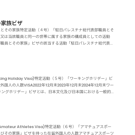
国人と家事使用人が、意思疎通が可能であることが求められます。
「台湾日本関係協会職員とその家族」ビザの該当する活動「台湾日
ない法別表第１の２の表の「法律・会計業務」の在留資格をもって
原則１年間になります。また滞在予定期間に応じて、６か月、３
要件や日本に入国する前から１年以上継続雇用されていることなど
できる共通言語であれば良いのです。「家事使用人」ビザを申請す
本関係協会の日本の事務所の職員または当該職員と同一の世帯に属
る者で、申請の時点において、１３歳未満の子又は病気等により日
ザの該当する活動「家事使用人（金融人材型）」とは、金融商品取
用人（入国帯同型）」は、雇用主が事業所の長またはこれに準ずる
類に記載しています。お問合せフォーム当事務所は【着手金０円・
けられた在留資格です。この活動を指定されている者は、同事務所
するもの【別表第２】家事使用人（家庭事情型）の要件とは「雇用
取引業、同条第３項に規定する投資助言・代理業又は同条第４項に
た病気などにより日常家事ができない配偶者がいることを要しない
サポートいたします。メッセージは24時間いつでも送信して大丈
酬を受ける活動を行うことができます。「台湾日本関係協会職員」
の家族ビザ
いて１３歳未満の子日常の家事に従事することができない配偶者を
高度専門職外国人の家事に従事する活動をするための在留資格で
家事使用人を雇用していない法別表第１の２の表の高度専門職の在
19：00（定休日 土日祝祭日）当事務所は【着手金0円・完全成功報酬制】
って「外交」や「公用」と違い、内縁の配偶者や同性婚の配偶者は
ないことが必要※高度専門職外国人の場合は、世帯年収１０００万
員とその家族特定活動（４号）「駐日パレスチナ総代表部職員とそ
（特定活動告示２号）や入国帯同型（特定活動告示２号の２）に比
職 （入国帯同型）外国人」という。）（申請の時点において、当
す。
家族」ビザの在留期間は、原則５年間になります。ただし、予定滞
ザを持って在留している事業所の長またはこれに準ずる地位がある
員又は当該職員と同一の世帯に属する家族の構成員としての活動
りませんので、より優遇されているといわれています。家事使用
該高度専門職外国人の配偶者が受ける報酬の年額とを合算した額
「台湾日本関係協会職員とその家族」ビザは、次のような特別な取
在留している事業所の長またはこれに準ずる地位があることが必要
部職員とその家族」ビザの該当する活動「駐日パレスチナ総代表部
外国人の要件は、次の通りです。次のいずれにも該当する「高度専
以上であるものに限る。）に当該高度専門職外国人が使用する言語
中長期在留者に該当しません。お問合せフォーム当事務所は【着手
りです。雇用主が使用する言語により日常会話を行うことができる
代表部の職員または当該職員と同一の世帯に属する家族の構成員と
件です。① 金融商品取引法第２８条第２項に規定する第二種金融
人として雇用された１８歳以上の者（当該高度専門職外国人と共に
を全力でサポートいたします。メッセージは24時間いつでも送信
もらうこと「申請の時点において１３歳未満の子」とは「申請の時
す。この活動を指定されている者は、同事務所に限り収入を伴う事
理業または同条４項に規定する投資運用業に係る業務に従事してい
以上その者に個人的使用人として雇用されている者、当該高度専門
：00～19：00（定休日 土日祝祭日）当事務所は【着手金0円・完全成功
陸許可の際に交付される指定書に記載されます。よって、在留期
うことができます。「駐日パレスチナ総代表部の職員又は当該職
れぞれ次に定める要件に該当すること１０００万円以上３０００万
は、その者が本邦に転居するまで継続して１年以上その者に個人的
いたします。
子が１３歳以上になっていたとしても、「雇用主」に変更がなけれ
。よって「外交」や「公用」と違い、内縁の配偶者や同性婚の配偶
用していないこと３０００万円以上の場合は、申請人以外に家事使
引き続きその者又はその者が本邦に転居する前に同居していた親族
指定された活動に変更は生じないことになり、在留期間の更新許可
職員とその家族」ビザの在留期間は、原則５年間になります。ただ
している家事使用人の数が一人であること。「家事使用人である申
g Holiday Visa)特定活動（５号）「ワーキングホリデー」ビ
て、当該高度専門職外国人の負担においてその者と共に本邦から出
れば、在留期間の更新の時が「申請び時点において」になります。
なります。「駐日パレスチナ総代表部職員とその家族」ビザは、次
する言語により日常会話を行うことができること１８歳以上の者月
人数VISA2022年12月末2023年12月末2024年12月末ワー
て出国する場合を除く。）することが予定されているものに限
きない配偶者を有する」とはこの場合、配偶者がけがや疾病になっ
別情報の提供免除中長期在留者に該当しません。お問合せフォーム
商品取引業」とは 「第二種金融商品取引業」とは、主要な有価
0人「ワーキングホリデー」ビザとは、日本文化及び日本国における一般的
当該高度専門外国人の家事に従事する活動【特定活動告示２号の
て仕事をしており、日常的な家事に従事することができない場合も
あなたのビザ申請を全力でサポートいたします。メッセージは24
投資信託の自己募集の業務で、「投資助言・代理業」は、投資顧問
間の休暇を過ごす活動並びに当該活動を行うために必要な旅行資金
度専門職」の外国人の要件は、次の通りです。申請人以外に家事使
地位にある者」とは事業所等の地位の名称や肩書（たとえば、代表
58受付時間10：00～19：00（定休日 土日祝祭日）当事務所は【着
や投資顧問契約等の締結の代理等を行う業務をいいます。また、
するために設けられた在留資格です。「短期滞在」は就労が認めら
ある雇用主でありかつ世帯年収が１０００万円以上があることが必
事業所の規模・権限等を考慮し、事業所等の長に準ずる地位である
請を全力でサポートいたします。
資一任契約に基づく財産の運用や投資信託の運用などの業務を言
囲内のみ就労ができます。しかし、「ワーキングホリデー」ビザ
、次の通りです。雇用主が使用する言語により日常会話を行うこと
とは雇用主が使用する言語により日常会話を行うことができるこ
万円以上３０００万円未満の場合１人の家事使用人を雇えます。高
ながら就労できる在留資格なのです。そのため、二国間協定が締結
以上であること。月額２０万円以上の報酬をもらうこと当該高度専
、意思疎通が可能であることが求められます。ただし、母国語であ
場合２人の家事使用人を雇えます。日常会話要件とは雇用主が使用
象になります。ワーキングホリデーができる外国人の国・地域２０
は、継続して１年以上その者に個人的使用人として雇用されている
)特定活動（６号）「アマチュアスポー
れば良いのです。報酬要件とは雇い主としてその家事使用人に対し
と。つまり、雇い主たる外国人と家事使用人が、意思疎通が可能で
ドカナダ韓国フランスドイツ英国アイルランドデンマーク台湾香港
ない場合にあっては、その者が本邦に転居するまで継続して１年以
よびその家族」ビザを持った在留外国人の人数アマチュアスポーツ