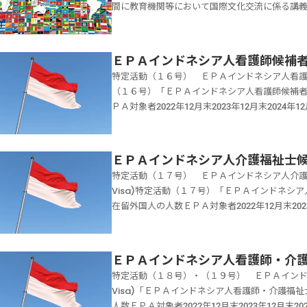
のグレートブリテン及び北部アイルランド連合
間に教育機関等において国際文化交流に係る講
ザの対象となる者とは「サマージョブ」ビザの
ことが要件とされています。「当該大学と本邦
者です。「ボランティア査証に関する口上書の
化交流に係る内容は、語学の指導や講義形式に
対して学位の授与される教育課程に在籍する者
邦の企業等との間でインターンシップ生の受入
す。英国に居住する英国市民であること入国の
す。一定の要件に該当する地方公共団体が実施
なりません。「サマージョブ」ビザは「インタ
が契約内容を理解していることが必要になりま
すること一定の受入機関であること無報酬にて
契約に基づき「報酬」を受ける日本の小学校、
の一部として日本の公私の機関に従事すること
ＥＰＡインドネシア人看護師候補
大学の教育課程の一部として行われることが要件
び帰国のための旅行切符又はこのような切符を
化交流」ビザの在留期間は、申請人の外国の大学
係するものであることは必要とされていないの
限の２分の１を超えない期間内であることが必
特定活動（１６号） ＥＰＡインドネシア人看護師候補者 (E
維持するための相当な資金を所持していること
「国際文化交流」ビザに該当する活動「国際文
が行われない期間で、かつ３月を超えない期間
程の一部として、外国の大学と日本の公私の機
（１６号）「ＥＰＡインドネシア人看護師候補
の医師、 看護師等医療関係資格を所持する者の
国の大学の学生（卒業又は修了した者に対して
ザの活動は、学業の遂行及び将来の就業に資す
活動になります。ただし、インターンシップに
ＰＡ対象者2022年12月末2023年12月末2024年12
所持しない者は、日本の免許を所持しない者が
程に在籍する者を除く。）に限る。）が、別表
て、当該機関から「報酬」をうけて、本国の大学
動にする必要があります。「インターンシップ
ンドネシア人看護師候補者」ビザは、一定の要
関」とは英国人ボランティアを受け入れる日本
際文化交流を目的とした事業に参加し、本邦の
暇等を利用し、３カ月を超えない期間に、報酬
とならないよう、ガイドラインが設けられまし
連携協定の適用を受けるインドネシア人看護師
共団体の機関独立行政法人日本赤十字社社会福
における当該者に対する授業が行われない期間
の在留資格になります。立証資料在学証明書申
格がないとすることができない業務をする場合
ための研修を受け、国家資格取得後は引き続き
活動すること」とは無報酬で活動する必要があ
前期課程を含む。）、中学校（義務教育学校の
ＥＰＡインドネシア人介護福祉士
契約書の写し処遇を証する書類「サマージョブ
す。例えば、「看護師」として業務をする場合
は、看護師および介護福祉士の各候補者は１年
ては問題ありません。例えば、次のような費用
修学校又は各種学校において、国際文化交流に
特定活動（１７号） ＥＰＡインドネシア人介護福祉士候補者 
に記載しています。お問合せフォーム当事務所
に係るインターンシップの場合介護にかかわる
２０年７月１日 「経済上の連携に関する日本
支給しないのは、日本での生活に支障が生じま
義は、語学の指導や講義形式に制限されません
Visa)特定活動（１７号）「ＥＰＡインドネ
サポートいたします。メッセージは24時間いつでも送信
る要件が求められます。インターンシップ生の
のを機に創設された在留資格です。EPAの枠組
合にあっては、週 7, 0 0 0 円程度以内な
の対象となる者は、外国の大学の学生です。卒
在留外国人の人数ＥＰＡ対象者2022年12月末2023年12
00（定休日 土日祝祭日）当事務所は【着手金
機関については、インターンシップを行う事業
際厚生事業団（JICWELS）が受入れの調整機
偶者が本件特定活動をもって入国又は在留する
に限ります。※通信による教育を行う課程に在
人339人「ＥＰＡインドネシア人介護福祉士候
します。
インターンシップ生５名あたり１名の指導員を
が送り出しの調整機関となります。またＥＰＡ
ような切符を購入するための十分な資金を所持
該外国の大学における当該者に対する授業が行わ
院・施設等で二国間の経済連携協定の適用を受
護させない③専攻科目との関連性についてイン
とに受け入れ枠（年間の最大受入人数）が設け
認められませんので、帰国することができるく
流」ビザの活動内容とは次に掲げる要件のいず
ら、介護福祉士の国家資格を取得するための研
ーンシップの内容と専攻との関連性についてあ
件を満たすインドネシア人である必要がありま
ＥＰＡインドネシア人看護師・介
を維持するための相当な資金を所持しているこ
事業に参加する必要があります。当該者に対し
設けられた在留資格です。在留期間は、介護福
インターンシップの内容がどのように教育課程
ることa インドネシア人看護師候補者として在
度の資金を持っていることが求められます。「
特定活動（１８号）・（１９号） ＥＰＡインドネシア人看
ていること。当該者の出入国及び在留に係る十
士候補者」ビザは、平成２０年７月１日 「経
書類について外国の大学と日本の公私の機関と
公私の機関との契約に基づき、看護師としての
ティアは「１年」を超える活動は認められませ
Visa)「ＥＰＡインドネシア人看護師・介護
が講義を行う場所、期間及び報酬を明確に定め
（日尼ＥＰＡ）が発効したのを機に創設された
する事項が記載されていれば、その資料の提出
護師候補者」ビザの内容とは「ＥＰＡインドネ
ランティアで活動をするので、健康であること
人数ＥＰＡ対象者2022年12月末2023年12月末2024