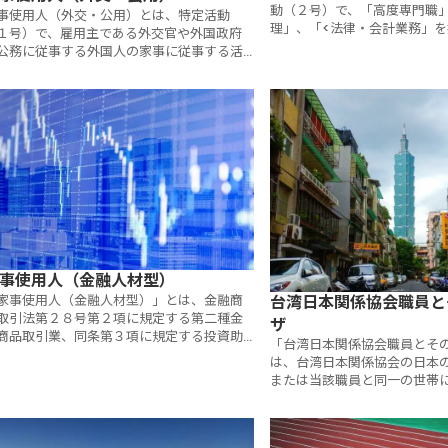
動（２号）で、「高度専門職
事使用人（外交・公用）とは、特定活動
理」、「<法律・会計業務」
１号）で、雇用主である外交官や外国政府
人である雇用主の家事に従事
公務に従事する外国人の家事に従事する活
なります。
するための在留資格です。
事使用人（金融人材型）
家事使用人（金融人材型）」とは、金融商
台湾日本関係協会職員と
取引法第２８号第２項に規定する第二種金
ザ
商品取引業、同条第３項に規定する投資助
「台湾日本関係協会職員とそ
・代理業又は同条第４項に規定する投資運
は、台湾日本関係協会の日本
業に係る業務に従事している高度専門職外
または当該職員と同一の世帯
人の家事に従事する活動をするための在留
構成員としての活動をするた
格です。
す。