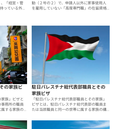
」、「経営・管
動（２号の２）で、申請人以外に家事使用人
を持っている外国
を雇用していない「高度専門職」の在留資格
する在留資格に
がある外国人と同時期または後日に入国し、
その雇用主の家事に従事する活動するための
在留資格です。
その家族ビ
駐日パレスチナ総代表部職員とその
家族ビザ
の家族」ビザと
「駐日パレスチナ総代表部職員とその家族」
の事務所の職員
ビザとは、駐日パレスチナ総代表部の職員ま
に属する家族の
たは当該職員と同一の世帯に属する家族の構
めの在留資格で
成員としての活動をするために設けられた在
留資格です。