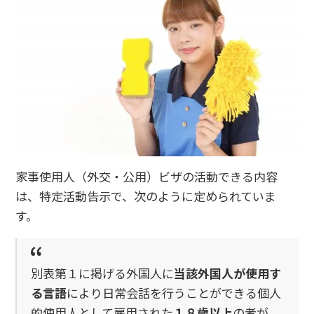
家事使用人（外交・公用）ビザの活動できる内容
は、特定活動告示で、次のように定められていま
す。
別表第１に掲げる外国人に
当該外国人が使用す
る言語
により日常会話を行うことができる個人
的使用人として雇用された
１８歳以上
の者が、