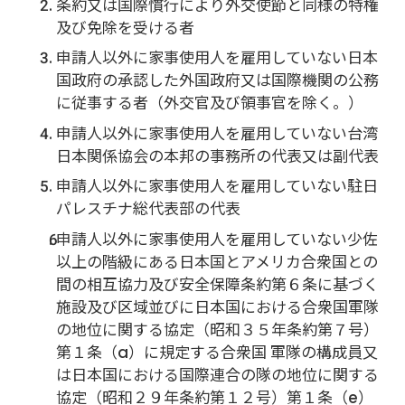
条約又は国際慣行により外交使節と同様の特権
及び免除を受ける者
申請人以外に家事使用人を雇用していない日本
国政府の承認した外国政府又は国際機関の公務
に従事する者（外交官及び領事官を除く。）
申請人以外に家事使用人を雇用していない台湾
日本関係協会の本邦の事務所の代表又は副代表
申請人以外に家事使用人を雇用していない駐日
パレスチナ総代表部の代表
申請人以外に家事使用人を雇用していない少佐
以上の階級にある日本国とアメリカ合衆国との
間の相互協力及び安全保障条約第６条に基づく
施設及び区域並びに日本国における合衆国軍隊
の地位に関する協定（昭和３５年条約第７号）
第１条（a）に規定する合衆国 軍隊の構成員又
は日本国における国際連合の隊の地位に関する
協定（昭和２９年条約第１２号）第１条（e）